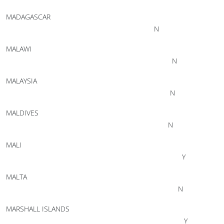
MADAGASCAR
N
MALAWI
N
MALAYSIA
N
MALDIVES
N
MALI
Y
MALTA
N
MARSHALL ISLANDS
Y