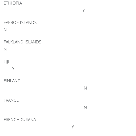
ETHIOPIA
Y
FAEROE ISLANDS
N
FALKLAND ISLANDS
N
FIJI
Y
FINLAND
N
FRANCE
N
FRENCH GUIANA
Y