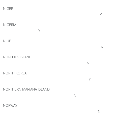
NIGER
Y
NIGERIA
Y
NIUE
N
NORFOLK ISLAND
N
NORTH KOREA
Y
NORTHERN MARIANA ISLAND
N
NORWAY
N