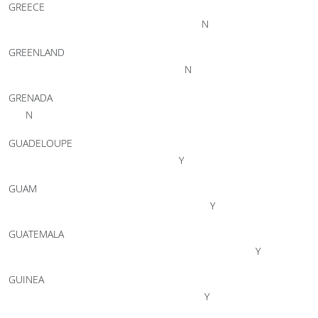
GREECE
N
GREENLAND
N
GRENADA
N
GUADELOUPE
Y
GUAM
Y
GUATEMALA
Y
GUINEA
Y