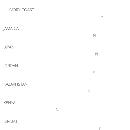
IVORY COAST
Y
JAMAICA
N
JAPAN
N
JORDAN
Y
KAZAKHSTAN
Y
KENYA
N
KIRIBATI
Y