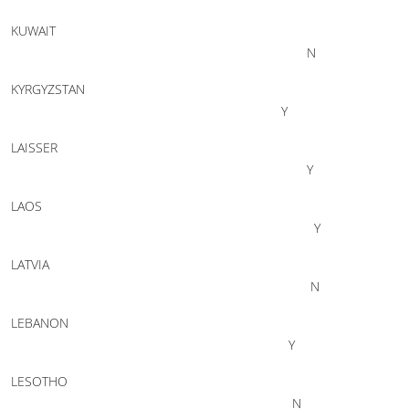
KUWAIT
N
KYRGYZSTAN
Y
LAISSER
Y
LAOS
Y
LATVIA
N
LEBANON
Y
LESOTHO
N