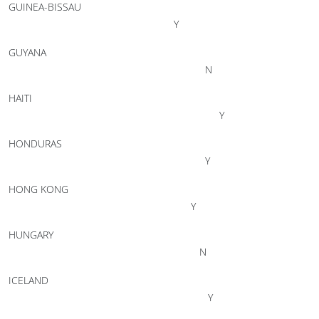
GUINEA-BISSAU
Y
GUYANA
N
HAITI
Y
HONDURAS
Y
HONG KONG
Y
HUNGARY
N
ICELAND
Y